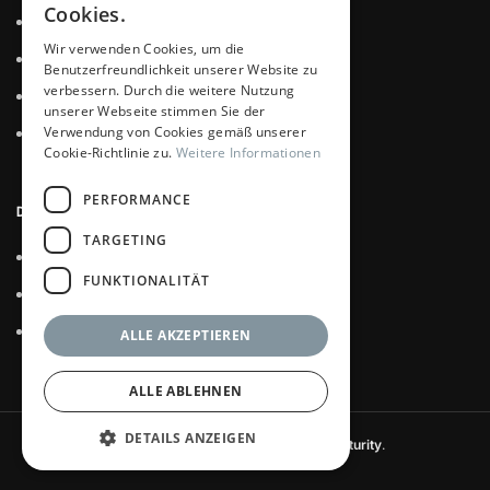
Cookies.
Zertifizierungen
Wir verwenden Cookies, um die
Datenschutz
Benutzerfreundlichkeit unserer Website zu
verbessern. Durch die weitere Nutzung
Impressum
unserer Webseite stimmen Sie der
Verwendung von Cookies gemäß unserer
Kontakt
Cookie-Richtlinie zu.
Weitere Informationen
PERFORMANCE
DE CARE GMBH
TARGETING
House of Asia
FUNKTIONALITÄT
Casa de Mexico
Quality Food
ALLE AKZEPTIEREN
ALLE ABLEHNEN
DETAILS ANZEIGEN
De Care GmbH
2022 CREATED BY
Futurity
.