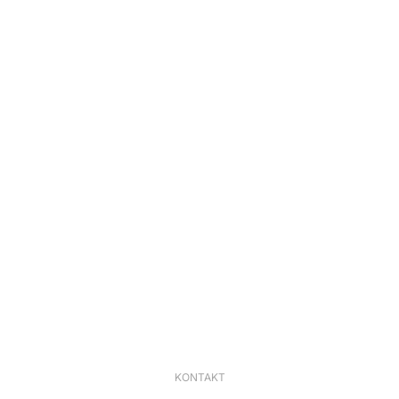
De Care GmbH
Öffnungzeiten
KONTAKT