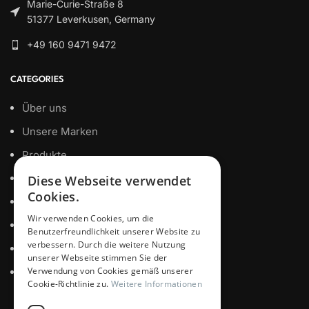
Marie-Curie-Straße 8
51377 Leverkusen, Germany
+49 160 9471 9472
CATEGORIES
Über uns
Unsere Marken
Produkte
Eigenmarke
Diese Webseite verwendet
Cookies.
Zertifizierungen
Wir verwenden Cookies, um die
Datenschutz
Benutzerfreundlichkeit unserer Website zu
verbessern. Durch die weitere Nutzung
Impressum
unserer Webseite stimmen Sie der
Verwendung von Cookies gemäß unserer
Kontakt
Cookie-Richtlinie zu.
Weitere Informationen