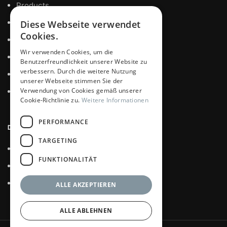
Products
Private Label
Diese Webseite verwendet
Cookies.
Certificates
Wir verwenden Cookies, um die
Datenschutz
Benutzerfreundlichkeit unserer Website zu
verbessern. Durch die weitere Nutzung
Impressum
unserer Webseite stimmen Sie der
Verwendung von Cookies gemäß unserer
Contact us
Cookie-Richtlinie zu.
Weitere Informationen
PERFORMANCE
DE CARE GMBH
TARGETING
Quality Food
FUNKTIONALITÄT
House of Asia
Casa de Mexico
ALLE AKZEPTIEREN
ALLE ABLEHNEN