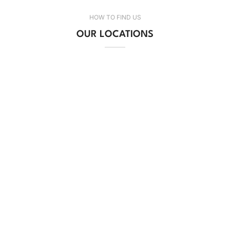
HOW TO FIND US
OUR LOCATIONS
De Care GmbH