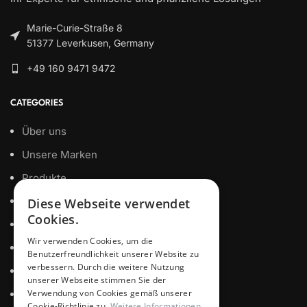
Marie-Curie-Straße 8
51377 Leverkusen, Germany
+49 160 9471 9472
CATEGORIES
Über uns
Unsere Marken
Produkte
Eigenmarke
Diese Webseite verwendet
Cookies.
Zertifizierungen
Wir verwenden Cookies, um die
Datenschutz
Benutzerfreundlichkeit unserer Website zu
verbessern. Durch die weitere Nutzung
Impressum
unserer Webseite stimmen Sie der
Verwendung von Cookies gemäß unserer
Kontakt
Cookie-Richtlinie zu.
Weitere Informationen