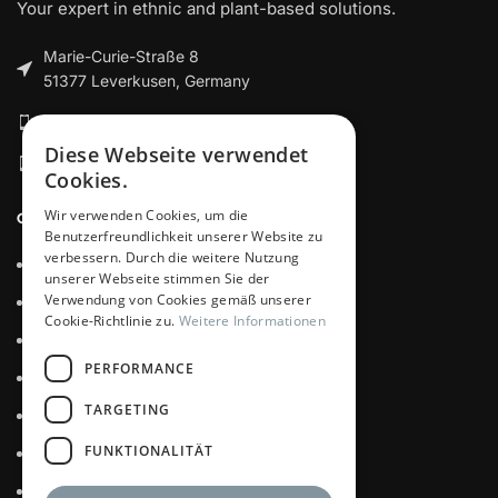
Your expert in ethnic and plant-based solutions.
Marie-Curie-Straße 8
51377 Leverkusen, Germany
+49 151 5076 9340
Diese Webseite verwendet
+49 151 5076 9340
Cookies.
Wir verwenden Cookies, um die
CATEGORIES
Benutzerfreundlichkeit unserer Website zu
verbessern. Durch die weitere Nutzung
About us
unserer Webseite stimmen Sie der
Verwendung von Cookies gemäß unserer
Our brands
Cookie-Richtlinie zu.
Weitere Informationen
Products
PERFORMANCE
Private Label
TARGETING
Certificates
FUNKTIONALITÄT
Datenschutz
Impressum